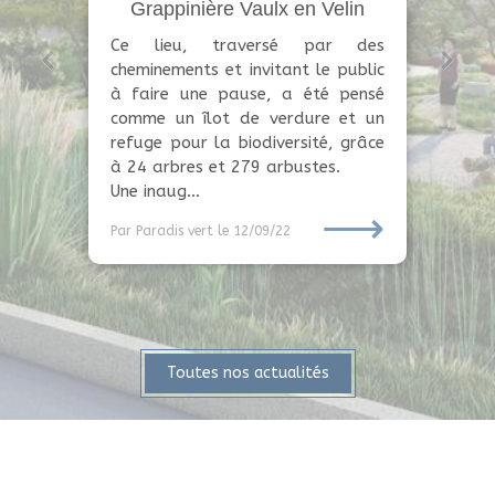
l'Hôtel de ville à Vaulx en Velin
Une nouvelle image pour la mairie
de Vaulx en Velin
Poursuivant son objectif de rendre
toujours plus agréable la vie
quotidienne des vaudais, la ville à
développer un projet ambitieux
de renouve...
⟶
Par Paradis vert
le 17/05/22
Toutes nos actualités