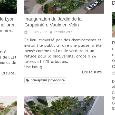
D
de Lyon
Inauguration du Jardin de la
méliorer
Grappinière Vaulx en Velin
ombier-
12 Sep 2022
Paradis vert
Ce lieu, traversé par des cheminements et
R
invitant le public à faire une pause, a été
d
pensé comme un îlot de verdure et un
nt à
d
refuge pour la biodiversité, grâce à 24
e de l’Est
s
arbres et 279 arbustes.
munes de
C
Une inaug...
Lire la suite...
e la suite...
Concepteur paysagiste
D
v
l
l
C
(