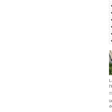
L
l
U
d