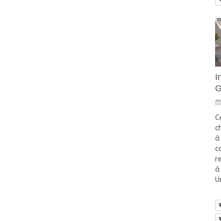
I
G
C
c
à
c
r
à
U