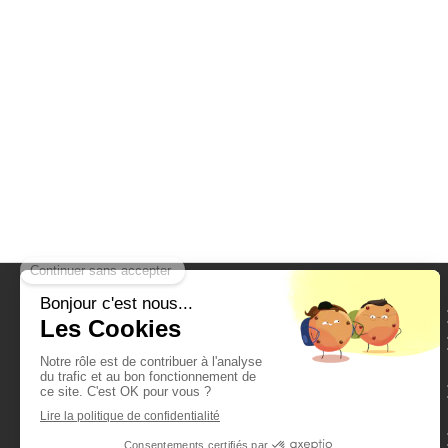
©Paradis vert Lyon
Architecte paysagiste Rhône
(69)
Spécialiste en création et
aménagement de jardins